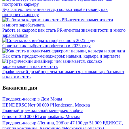
Бухгалтер: чем занимается, сколько зарабатывает, как
построить карьеру
Работа за кадром: как стать PR-агентом знаменитости и много
зарабатывать
Советы: как выбрать профессию в 2025 году
Как стать продакт-менеджером: навыки, карьера и зарплата
Графический дизайнер: чем занимается, сколько зарабатывает
и как им стать
Вакансии дня
Продавец-кассир в Дом Моды
HENDERSON
от
90 000
₽
Henderson, Москва
Главный премиальный менеджер в офис
банка
от
350 000
₽
Газпромбанк, Москва
Продавец-кассир (Ленина, 29б)
от
47 190
до
51 909
₽
ДИКСИ,
группа компаний, Авсюнино (Московская область)