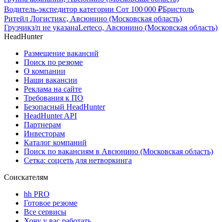
Водитель-экспедитор категории С
от
100 000
₽
Бристоль
Ритейл Логистикс, Авсюнино (Московская область)
Грузчик
з/п не указана
Lerteco, Авсюнино (Московская область)
HeadHunter
Размещение вакансий
Поиск по резюме
О компании
Наши вакансии
Реклама на сайте
Требования к ПО
Безопасный HeadHunter
HeadHunter API
Партнерам
Инвесторам
Каталог компаний
Поиск по вакансиям в Авсюнино (Московская область)
Сетка: соцсеть для нетворкинга
Соискателям
hh PRO
Готовое резюме
Все сервисы
Хочу у вас работать