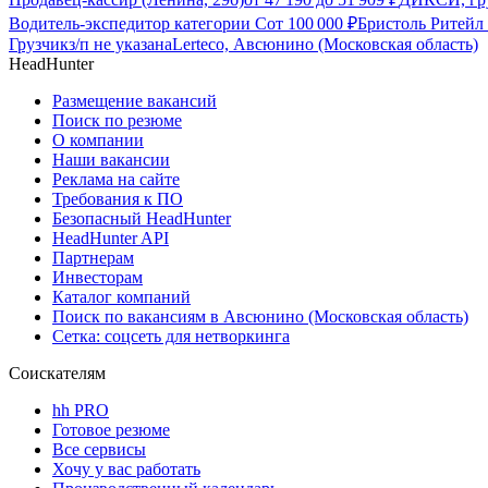
Водитель-экспедитор категории С
от
100 000
₽
Бристоль Ритейл
Грузчик
з/п не указана
Lerteco, Авсюнино (Московская область)
HeadHunter
Размещение вакансий
Поиск по резюме
О компании
Наши вакансии
Реклама на сайте
Требования к ПО
Безопасный HeadHunter
HeadHunter API
Партнерам
Инвесторам
Каталог компаний
Поиск по вакансиям в Авсюнино (Московская область)
Сетка: соцсеть для нетворкинга
Соискателям
hh PRO
Готовое резюме
Все сервисы
Хочу у вас работать