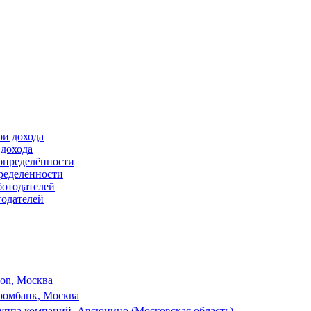
 дохода
ределённости
тодателей
son, Москва
ромбанк, Москва
ппа компаний, Авсюнино (Московская область)