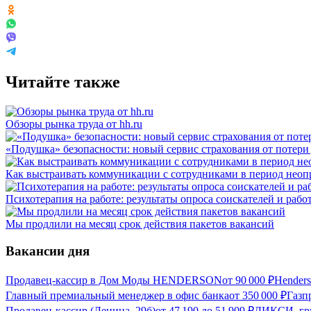
Читайте также
Обзоры рынка труда от hh.ru
«Подушка» безопасности: новый сервис страхования от потери
Как выстраивать коммуникации с сотрудниками в период неоп
Психотерапия на работе: результаты опроса соискателей и рабо
Мы продлили на месяц срок действия пакетов вакансий
Вакансии дня
Продавец-кассир в Дом Моды HENDERSON
от
90 000
₽
Hender
Главный премиальный менеджер в офис банка
от
350 000
₽
Газп
Продавец-кассир (Ленина, 29б)
от
47 190
до
51 909
₽
ДИКСИ, гру