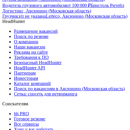
Водитель грузового автомобиля
от
100 000
₽
Бристоль Ритейл
Логистикс, Авсюнино (Московская область)
Грузчик
з/п не указана
Lerteco, Авсюнино (Московская область)
HeadHunter
Размещение вакансий
Поиск по резюме
О компании
Наши вакансии
Реклама на сайте
Требования к ПО
Безопасный HeadHunter
HeadHunter API
Партнерам
Инвесторам
Каталог компаний
Поиск по вакансиям в Авсюнино (Московская область)
Сетка: соцсеть для нетворкинга
Соискателям
hh PRO
Готовое резюме
Все сервисы
Хочу у вас работать