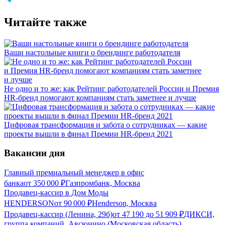
Читайте также
Ваши настольные книги о брендинге работодателя
Не одно и то же: как Рейтинг работодателей России и Премия
HR-бренд помогают компаниям стать заметнее и лучше
Цифровая трансформация и забота о сотрудниках — какие
проекты вышли в финал Премии HR-бренд 2021
Вакансии дня
Главный премиальный менеджер в офис
банка
от
350 000
₽
Газпромбанк, Москва
Продавец-кассир в Дом Моды
HENDERSON
от
90 000
₽
Henderson, Москва
Продавец-кассир (Ленина, 29б)
от
47 190
до
51 909
₽
ДИКСИ,
группа компаний, Авсюнино (Московская область)