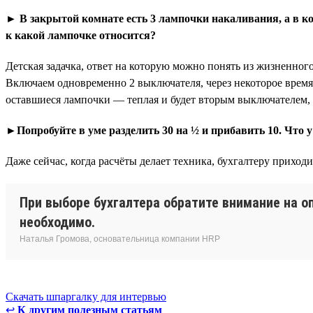
► В закрытой комнате есть 3 лампочки накаливания, а в 
к какой лампочке относится?
Детская задачка, ответ на которую можно понять из жизненног
Включаем одновременно 2 выключателя, через некоторое время 
оставшиеся лампочки — теплая и будет вторым выключателем, 
►Попробуйте в уме разделить 30 на ½ и прибавить 10. Что у
Даже сейчас, когда расчёты делает техника, бухгалтеру приход
При выборе бухгалтера обратите внимание на оп
необходимо.
Наталья Громова, основательница компании HRP
Скачать шпаргалку для интервью
↩
К другим полезным статьям