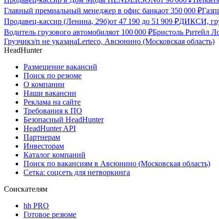
Главный премиальный менеджер в офис банка
от
350 000
₽
Газп
Продавец-кассир (Ленина, 29б)
от
47 190
до
51 909
₽
ДИКСИ, гру
Водитель грузового автомобиля
от
100 000
₽
Бристоль Ритейл Л
Грузчик
з/п не указана
Lerteco, Авсюнино (Московская область)
HeadHunter
Размещение вакансий
Поиск по резюме
О компании
Наши вакансии
Реклама на сайте
Требования к ПО
Безопасный HeadHunter
HeadHunter API
Партнерам
Инвесторам
Каталог компаний
Поиск по вакансиям в Авсюнино (Московская область)
Сетка: соцсеть для нетворкинга
Соискателям
hh PRO
Готовое резюме