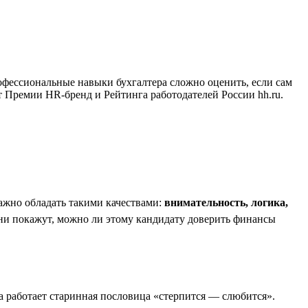
профессиональные навыки бухгалтера сложно оценить, если сам
т Премии HR-бренд и Рейтинга работодателей России hh.ru.
важно обладать такими качествами:
внимательность, логика,
Они покажут, можно ли этому кандидату доверить финансы
да работает старинная пословица «стерпится — слюбится».