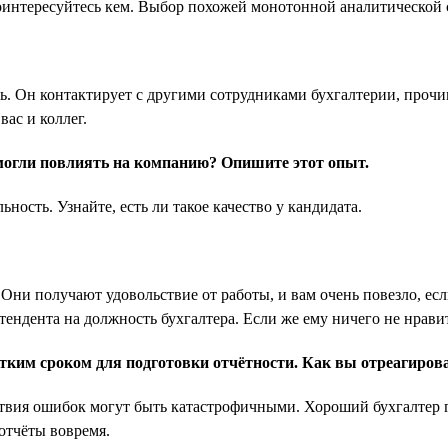
 поинтересуйтесь кем. Выбор похожей монотонной аналитическо
ть. Он контактирует с другими сотрудниками бухгалтерии, проч
вас и коллег.
огли повлиять на компанию? Опишите этот опыт.
ность. Узнайте, есть ли такое качество у кандидата.
 Они получают удовольствие от работы, и вам очень повезло, е
ндента на должность бухгалтера. Если же ему ничего не нравится
тким сроком для подготовки отчётности. Как вы отреагиров
твия ошибок могут быть катастрофичными. Хороший бухгалтер г
 отчёты вовремя.