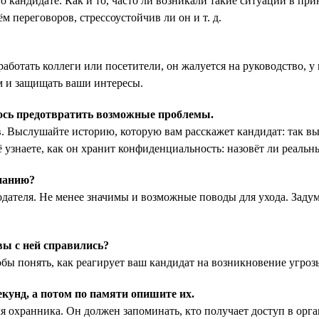
кандидате. Как и то, часто ли возникали такие ситуации в прин
 переговоров, стрессоустойчив ли он и т. д.
ботать коллеги или посетители, он жалуется на руководство, у в
ям и защищать ваши интересы.
лось предотвратить возможные проблемы.
 Выслушайте историю, которую вам расскажет кандидат: так вы
 узнаете, как он хранит конфиденциальность: назовёт ли реальн
мпанию?
дателя. Не менее значимы и возможные поводы для ухода. Задум
вы с ней справились?
ы понять, как реагирует ваш кандидат на возникновение угрозы,
екунд, а потом по памяти опишите их.
я охранника. Он должен запоминать, кто получает доступ в орга