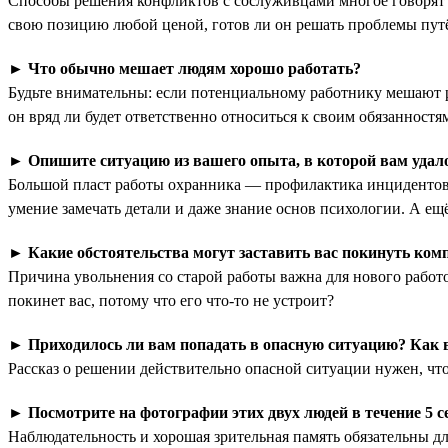
Способы решения конфликтов с сослуживцами многое говорят о 
свою позицию любой ценой, готов ли он решать проблемы путём
►
Что обычно мешает людям хорошо работать?
Будьте внимательны: если потенциальному работнику мешают ра
он вряд ли будет ответственно относиться к своим обязанност
►
Опишите ситуацию из вашего опыта, в которой вам уда
Большой пласт работы охранника — профилактика инцидентов.
умение замечать детали и даже знание основ психологии. А ещё
►
Какие обстоятельства могут заставить вас покинуть ко
Причина увольнения со старой работы важна для нового работо
покинет вас, потому что его что-то не устроит?
►
Приходилось ли вам попадать в опасную ситуацию? Как 
Рассказ о решении действительно опасной ситуации нужен, чтоб
►
Посмотрите на фотографии этих двух людей в течение 5 с
Наблюдательность и хорошая зрительная память обязательны дл