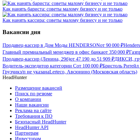
Как нанять бариста: советы малому бизнесу и не только
Как нанять кассира: советы малому бизнесу и не только
Вакансии дня
Продавец-кассир в Дом Моды HENDERSON
от
90 000
₽
Hender
Главный премиальный менеджер в офис банка
от
350 000
₽
Газп
Продавец-кассир (Ленина, 29б)
от
47 190
до
51 909
₽
ДИКСИ, гру
Водитель-экспедитор категории С
от
100 000
₽
Бристоль Ритейл
Грузчик
з/п не указана
Lerteco, Авсюнино (Московская область)
HeadHunter
Размещение вакансий
Поиск по резюме
О компании
Наши вакансии
Реклама на сайте
Требования к ПО
Безопасный HeadHunter
HeadHunter API
Партнерам
Инвесторам