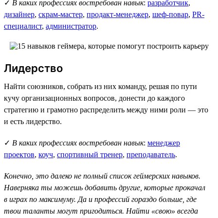
✓
В каких профессиях востребован навык
:
разработчик
,
дизайнер
,
скрам-мастер
,
продакт-менеджер
,
шеф-повар
,
PR-
специалист
,
администратор
.
Лидерство
Найти союзников, собрать из них команду, решая по пути
кучу организационных вопросов, донести до каждого
стратегию и грамотно распределить между ними роли — это
и есть лидерство.
✓
В каких профессиях востребован навык
:
менеджер
проектов
,
коуч
,
спортивный тренер
,
преподаватель
.
Конечно, это далеко не полный список геймерских навыков.
Наверняка ты можешь добавить другие, которые прокачал
в играх по максимуму. Да и профессий гораздо больше, где
твои таланты могут пригодиться. Найти «свою» всегда