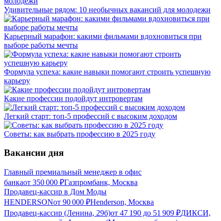
Удивительные рядом: 10 необычных вакансий для молодежи
Карьерный марафон: какими фильмами вдохновиться при
выборе работы мечты
Формула успеха: какие навыки помогают строить успешную
карьеру
Какие профессии подойдут интровертам
Легкий старт: топ-5 профессий с высоким доходом
Советы: как выбрать профессию в 2025 году
Вакансии дня
Главный премиальный менеджер в офис
банка
от
350 000
₽
Газпромбанк, Москва
Продавец-кассир в Дом Моды
HENDERSON
от
90 000
₽
Henderson, Москва
Продавец-кассир (Ленина, 29б)
от
47 190
до
51 909
₽
ДИКСИ,