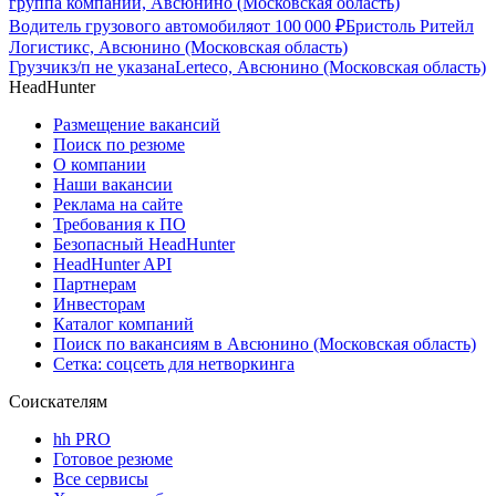
группа компаний, Авсюнино (Московская область)
Водитель грузового автомобиля
от
100 000
₽
Бристоль Ритейл
Логистикс, Авсюнино (Московская область)
Грузчик
з/п не указана
Lerteco, Авсюнино (Московская область)
HeadHunter
Размещение вакансий
Поиск по резюме
О компании
Наши вакансии
Реклама на сайте
Требования к ПО
Безопасный HeadHunter
HeadHunter API
Партнерам
Инвесторам
Каталог компаний
Поиск по вакансиям в Авсюнино (Московская область)
Сетка: соцсеть для нетворкинга
Соискателям
hh PRO
Готовое резюме
Все сервисы