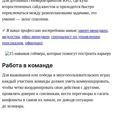
Для дотошных геймеров-фанатов RPG, где куча
второстепенных сайд-квестов и приходится быстро
переключаться между разноплановыми задачами, это
умение — залог спасения.
✓
В каких профессиях востребован навык
:
ивент-менеджер
,
медсестра
,
офис-менеджер
,
специалист по управлению
персоналом
,
официант
.
Работа в команде
Для выживания или победы в многопользовательских играх
каждый участник команды должен уметь коммуницировать,
чтобы четко координировать свои действия с другими,
проявлять доверие к союзникам, вести переговоры и гасить
конфликты в самом их начале, не доводя ситуацию
до холивара.