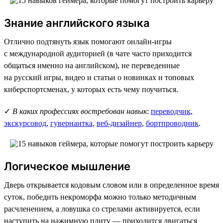
Знание английского языка
Отлично подтянуть язык помогают онлайн-игры
с международной аудиторией (в чате часто приходится
общаться именно на английском), не переведенные
на русский игры, видео и статьи о новинках и топовых
киберспортсменах, у которых есть чему поучиться.
✓
В каких профессиях востребован навык
:
переводчик
,
экскурсовод
,
гувернантка
,
веб-дизайнер
,
бортпроводник
.
Логическое мышление
Дверь открывается кодовым словом или в определенное время
суток, победить некроморфа можно только методичным
расчленением, а ловушка со стрелами активируется, если
наступить на нажимную плиту — приходится двигаться