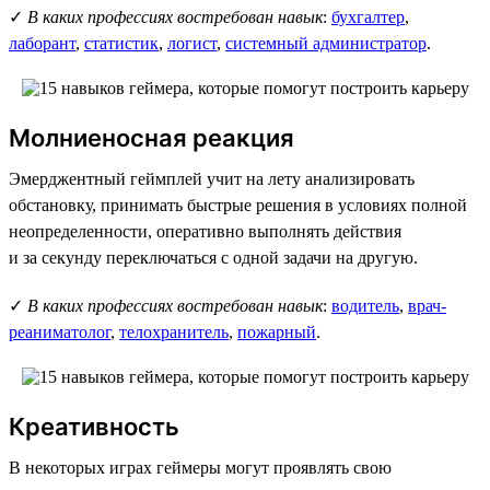
✓
В каких профессиях востребован навык
:
бухгалтер
,
лаборант
,
статистик
,
логист
,
системный администратор
.
Молниеносная реакция
Эмерджентный геймплей учит на лету анализировать
обстановку, принимать быстрые решения в условиях полной
неопределенности, оперативно выполнять действия
и за секунду переключаться с одной задачи на другую.
✓
В каких профессиях востребован навык
:
водитель
,
врач-
реаниматолог
,
телохранитель
,
пожарный
.
Креативность
В некоторых играх геймеры могут проявлять свою