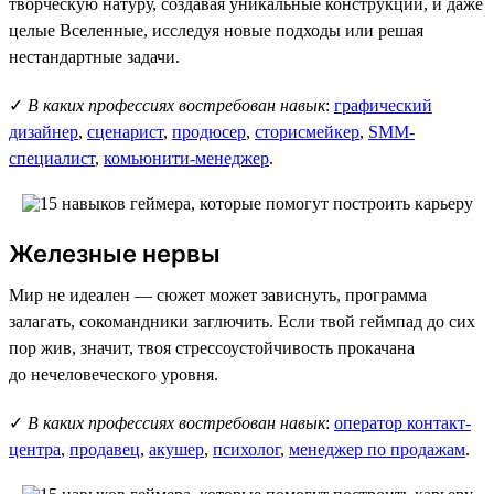
творческую натуру, создавая уникальные конструкции, и даже
целые Вселенные, исследуя новые подходы или решая
нестандартные задачи.
✓
В каких профессиях востребован навык
:
графический
дизайнер
,
сценарист
,
продюсер
,
сторисмейкер
,
SMM-
специалист
,
комьюнити-менеджер
.
Железные нервы
Мир не идеален — сюжет может зависнуть, программа
залагать, сокомандники заглючить. Если твой геймпад до сих
пор жив, значит, твоя стрессоустойчивость прокачана
до нечеловеческого уровня.
✓
В каких профессиях востребован навык
:
оператор контакт-
центра
,
продавец
,
акушер
,
психолог
,
менеджер по продажам
.