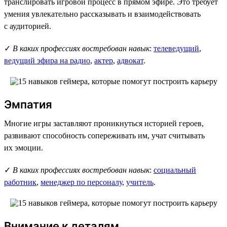
транслировать игровой процесс в прямом эфире. Это требует
умения увлекательно рассказывать и взаимодействовать
с аудиторией.
✓
В каких профессиях востребован навык
:
телеведущий
,
ведущий эфира на радио
,
актер
,
адвокат
.
Эмпатия
Многие игры заставляют проникнуться историей героев,
развивают способность сопереживать им, учат считывать
их эмоции.
✓
В каких профессиях востребован навык
:
социальный
работник
,
менеджер по персоналу
,
учитель
.
Внимание к деталям