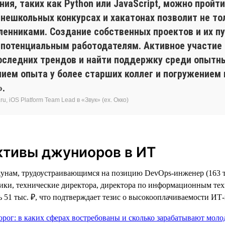
я, таких как Python или JavaScript, можно пройти
 внешкольных конкурсах и хакатонах позволит не т
енниками. Создание собственных проектов и их пу
 потенциальным работодателям. Активное участие
оследних трендов и найти поддержку среди опытны
нием опыта у более старших коллег и погружением
».
, iOS Platform Team Lead в «Звук» (ex. Окко)
ктивы джуниоров в ИТ
унам, трудоустраивающимся на позицию DevOps-инженер (163 т
тики, технические директора, директора по информационным тех
 51 тыс. ₽, что подтверждает тезис о высокооплачиваемости ИТ