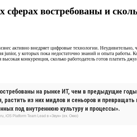
их сферах востребованы и ско
бизнес активно внедряет цифровые технологии. Неудивительно, 
я junior, у которых пока недостаточно знаний и опыта работы.
я высокая конкуренция, сколько работодатель готов платить джун
остребованы на рынке ИТ, чем в предыдущие годы
я, растить из них мидлов и сеньоров и превращать
нных под внутреннюю культуру и процессы».
, iOS Platform Team Lead в «Звук» (ex. Окко)