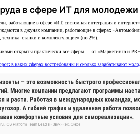
труда в сфере ИТ для молодежи
и, работающие в сфере «ИТ, системная интеграция и интернет»
нуждаются в джунах компании, работающие в сферах «Автомобил
 техника, станки и комплектующие» (по 2%).
никами открыты практически все сферы — от «Маркетинга и PR»
изонты — это возможность быстрого профессионал
огий. Многие компании предлагают программы нас
я и расти. Работая в международных командах, м
ругозор. А гибкий график и удаленная работа поз
авая комфортные условия для самореализации».
, iOS Platform Team Lead в «Звук» (ex. Окко)