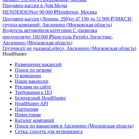
Продавец-кассир в Дом Моды
HENDERSON
от
90 000
₽
Henderson, Москва
Продавец-кассир (Ленина, 29б)
от
47 190
до
51 909
₽
ДИКСИ,
группа компаний, Авсюнино (Московская область)
Водитель автомобиля категории C (развозка
продуктов)
от
100 000
₽
Бристоль Ритейл Логистикс,
Авсюнино (Московская область)
Грузчик
з/п не указана
Lerteco, Авсюнино (Московская область)
HeadHunter
Размещение вакансий
Поиск по резюме
О компании
Наши вакансии
Реклама на сайте
Требования к ПО
Безопасный HeadHunter
HeadHunter API
Партнерам
Инвесторам
Каталог компаний
Поиск по вакансиям в Авсюнино (Московская область)
Сетка: соцсеть для нетворкинга