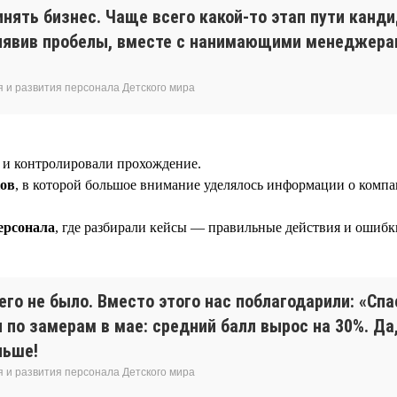
инять бизнес. Чаще всего какой-то этап пути канд
выявив пробелы, вместе с нанимающими менеджерам
 и развития персонала Детского мира
м и контролировали прохождение.
ков
, в которой большое внимание уделялось информации о компа
ерсонала
, где разбирали кейсы — правильные действия и ошибк
 его не было. Вместо этого нас поблагодарили: «Спа
по замерам в мае: средний балл вырос на 30%. Да,
льше!
 и развития персонала Детского мира