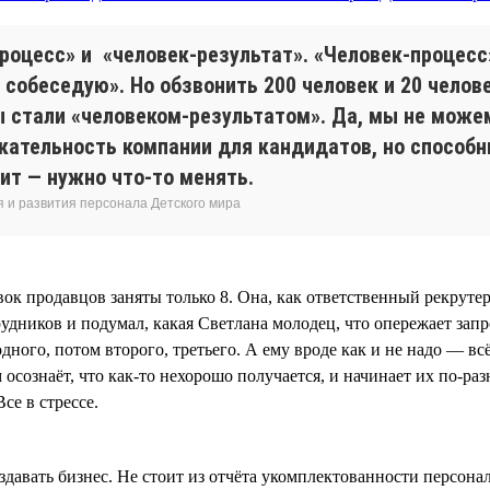
процесс» и «человек-результат». «Человек-процесс
Я собеседую». Но обзвонить 200 человек и 20 челов
 стали «человеком-результатом». Да, мы не можем
кательность компании для кандидатов, но способн
ит — нужно что-то менять.
 и развития персонала Детского мира
авок продавцов заняты только 8. Она, как ответственный рекрут
удников и подумал, какая Светлана молодец, что опережает запр
дного, потом второго, третьего. А ему вроде как и не надо — в
сознаёт, что как-то нехорошо получается, и начинает их по-раз
се в стрессе.
здавать бизнес. Не стоит из отчёта укомплектованности персона