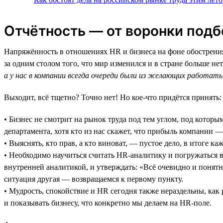
Отчётность — от воронки подб
Напряжённость в отношениях HR и бизнеса на фоне обострени
за одним столом того, что мир изменился и в стране больше н
а у нас в компании всегда очереди были из желающих работать
Выходит, всё тщетно? Точно нет! Но кое-что придётся принять:
• Бизнес не смотрит на рынок труда под тем углом, под которы
департамента, хотя кто из нас скажет, что прибыль компании —
• Выяснять, кто прав, а кто виноват, — пустое дело, в итоге к
• Необходимо научиться считать HR-аналитику и погружаться в
внутренней аналитикой, и утверждать: «Всё очевидно и понятно
ситуация другая — возвращаемся к первому пункту.
• Мудрость, спокойствие и HR сегодня также нераздельны, как
и показывать бизнесу, что конкретно мы делаем на HR-поле.