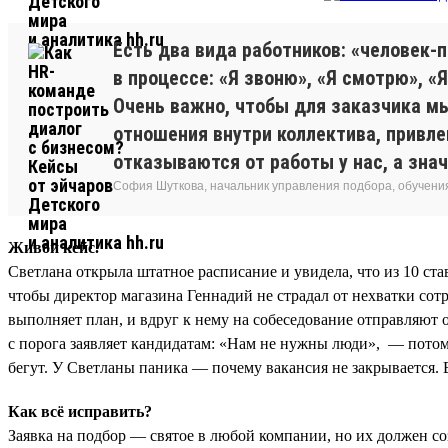
Есть два вида работников: «человек-
в процессе: «Я звоню», «Я смотрю», «
Очень важно, чтобы для заказчика мы
отношения внутри коллектива, привле
отказываются от работы у нас, а знач
София Шуткова, начальник управления подбора, обучения
Живой кейс.
Светлана открыла штатное расписание и увидела, что из 10 ст
чтобы директор магазина Геннадий не страдал от нехватки сотр
выполняет план, и вдруг к нему на собеседование отправляют о
с порога заявляет кандидатам: «Нам не нужны люди», — потом о
бегут. У Светланы паника — почему вакансия не закрывается. В
Как всё исправить?
Заявка на подбор — святое в любой компании, но их должен со