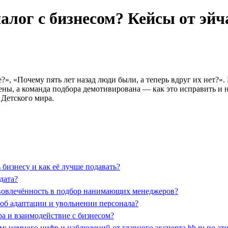
алог с бизнесом? Кейсы от эйч
е?», «Почему пять лет назад люди были, а теперь вдруг их нет?
щены, а команда подбора демотивирована — как это исправить и
 Детского мира.
бизнесу и как её лучше подавать?
дата?
вовлечённость в подбор нанимающих менеджеров?
 об адаптации и увольнении персонала?
ра и взаимодействие с бизнесом?
ом: немного цифр и наблюдений от главного эксперта hh.ru по э