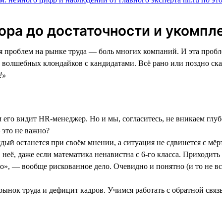
ора до достаточности и укомпл
я проблем на рынке труда — боль многих компаний. И эта проб
ет волшебных клондайков с кандидатами. Всё рано или поздно с
!»
м его видит HR-менеджер. Но и мы, согласитесь, не вникаем глуб
 это не важно?
аждый останется при своём мнении, а ситуация не сдвинется с мёр
 неё, даже если математика ненавистна с 6-го класса. Приходит
», — вообще рискованное дело. Очевидно и понятно (и то не всег
 рынок труда и дефицит кадров. Учимся работать с обратной свя