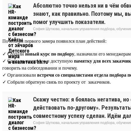
Абсолютно точно нельзя ни в чём обв
знают, как правильно. Поэтому мы, 
помог улучшить показатели.
София Шуткова, начальник управления подбора, обучения
По итогам первого замера появился план действий:
✓ Создали
новый курс по подбору
, назначили его менеджера
✓ Сделали понятную и доступную
памятку для всех заказчи
говорить на собеседовании и почему.
✓ Организовали
встречи со специалистами отдела подбора п
✓ Собрали обратную связь по проекту от заказчиков.
Скажу честно: я боялась негатива, но
действовать по-другому». Результаты 
совместному успеху сделан. Идём да
София Шуткова, начальник управления подбора, обучения