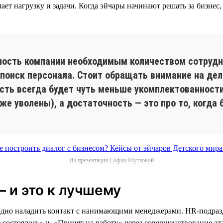
мает нагрузку и задачи. Когда эйчары начинают решать за бизне
ность компании необходимым количеством сотрудн
 поиск персонала. Стоит обращать внимание на де
ь всегда будет чуть меньше укомплектованности
е уволены), а достаточность — это про то, когда б
Из презентации Софии Шутковой
— и это к лучшему
заодно наладить контакт с нанимающими менеджерами. HR-подраз
 состоялось» и «Принят на работу» через совершенствование эт