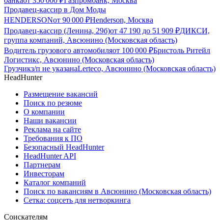
банка
от
350 000
₽
Газпромбанк, Москва
Продавец-кассир в Дом Моды
HENDERSON
от
90 000
₽
Henderson, Москва
Продавец-кассир (Ленина, 29б)
от
47 190
до
51 909
₽
ДИКСИ,
группа компаний, Авсюнино (Московская область)
Водитель грузового автомобиля
от
100 000
₽
Бристоль Ритейл
Логистикс, Авсюнино (Московская область)
Грузчик
з/п не указана
Lerteco, Авсюнино (Московская область)
HeadHunter
Размещение вакансий
Поиск по резюме
О компании
Наши вакансии
Реклама на сайте
Требования к ПО
Безопасный HeadHunter
HeadHunter API
Партнерам
Инвесторам
Каталог компаний
Поиск по вакансиям в Авсюнино (Московская область)
Сетка: соцсеть для нетворкинга
Соискателям