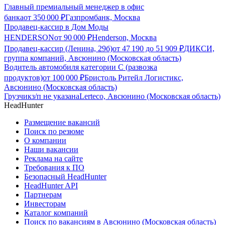
Главный премиальный менеджер в офис
банка
от
350 000
₽
Газпромбанк, Москва
Продавец-кассир в Дом Моды
HENDERSON
от
90 000
₽
Henderson, Москва
Продавец-кассир (Ленина, 29б)
от
47 190
до
51 909
₽
ДИКСИ,
группа компаний, Авсюнино (Московская область)
Водитель автомобиля категории C (развозка
продуктов)
от
100 000
₽
Бристоль Ритейл Логистикс,
Авсюнино (Московская область)
Грузчик
з/п не указана
Lerteco, Авсюнино (Московская область)
HeadHunter
Размещение вакансий
Поиск по резюме
О компании
Наши вакансии
Реклама на сайте
Требования к ПО
Безопасный HeadHunter
HeadHunter API
Партнерам
Инвесторам
Каталог компаний
Поиск по вакансиям в Авсюнино (Московская область)