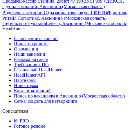
Продавец-кассир (Ленина, 29б)
от
47 190
до
51 909
₽
ДИКСИ,
группа компаний, Авсюнино (Московская область)
Водитель категории С (развозка товаров)
от
100 000
₽
Бристоль
Ритейл Логистикс, Авсюнино (Московская область)
Грузчик
з/п не указана
Lerteco, Авсюнино (Московская область)
HeadHunter
Размещение вакансий
Поиск по резюме
О компании
Наши вакансии
Реклама на сайте
Требования к ПО
Безопасный HeadHunter
HeadHunter API
Партнерам
Инвесторам
Каталог компаний
Поиск по вакансиям в Авсюнино (Московская область)
Сетка: соцсеть для нетворкинга
Соискателям
hh PRO
Готовое резюме