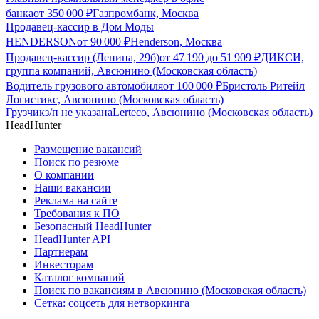
банка
от
350 000
₽
Газпромбанк, Москва
Продавец-кассир в Дом Моды
HENDERSON
от
90 000
₽
Henderson, Москва
Продавец-кассир (Ленина, 29б)
от
47 190
до
51 909
₽
ДИКСИ,
группа компаний, Авсюнино (Московская область)
Водитель грузового автомобиля
от
100 000
₽
Бристоль Ритейл
Логистикс, Авсюнино (Московская область)
Грузчик
з/п не указана
Lerteco, Авсюнино (Московская область)
HeadHunter
Размещение вакансий
Поиск по резюме
О компании
Наши вакансии
Реклама на сайте
Требования к ПО
Безопасный HeadHunter
HeadHunter API
Партнерам
Инвесторам
Каталог компаний
Поиск по вакансиям в Авсюнино (Московская область)
Сетка: соцсеть для нетворкинга