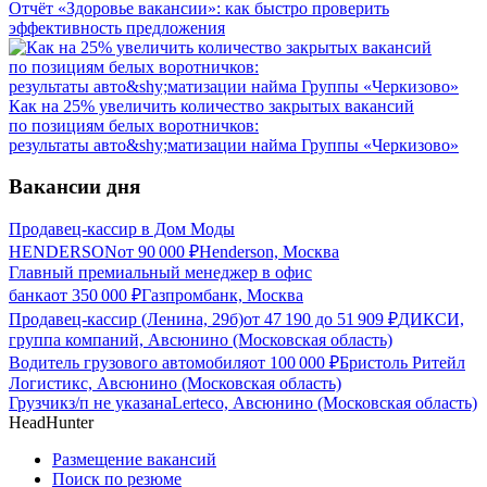
Отчёт «Здоровье вакансии»: как быстро проверить
эффективность предложения
Как на 25% увеличить количество закрытых вакансий
по позициям белых воротничков:
результаты авто&shy;матизации найма Группы «Черкизово»
Вакансии дня
Продавец-кассир в Дом Моды
HENDERSON
от
90 000
₽
Henderson, Москва
Главный премиальный менеджер в офис
банка
от
350 000
₽
Газпромбанк, Москва
Продавец-кассир (Ленина, 29б)
от
47 190
до
51 909
₽
ДИКСИ,
группа компаний, Авсюнино (Московская область)
Водитель грузового автомобиля
от
100 000
₽
Бристоль Ритейл
Логистикс, Авсюнино (Московская область)
Грузчик
з/п не указана
Lerteco, Авсюнино (Московская область)
HeadHunter
Размещение вакансий
Поиск по резюме