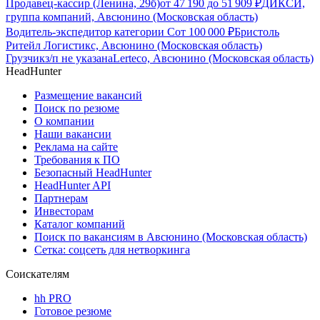
Продавец-кассир (Ленина, 29б)
от
47 190
до
51 909
₽
ДИКСИ,
группа компаний, Авсюнино (Московская область)
Водитель-экспедитор категории С
от
100 000
₽
Бристоль
Ритейл Логистикс, Авсюнино (Московская область)
Грузчик
з/п не указана
Lerteco, Авсюнино (Московская область)
HeadHunter
Размещение вакансий
Поиск по резюме
О компании
Наши вакансии
Реклама на сайте
Требования к ПО
Безопасный HeadHunter
HeadHunter API
Партнерам
Инвесторам
Каталог компаний
Поиск по вакансиям в Авсюнино (Московская область)
Сетка: соцсеть для нетворкинга
Соискателям
hh PRO
Готовое резюме