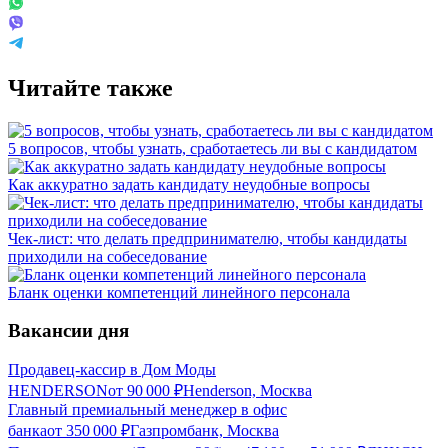
Читайте также
5 вопросов, чтобы узнать, сработаетесь ли вы с кандидатом
Как аккуратно задать кандидату неудобные вопросы
Чек-лист: что делать предпринимателю, чтобы кандидаты
приходили на собеседование
Бланк оценки компетенций линейного персонала
Вакансии дня
Продавец-кассир в Дом Моды
HENDERSON
от
90 000
₽
Henderson, Москва
Главный премиальный менеджер в офис
банка
от
350 000
₽
Газпромбанк, Москва