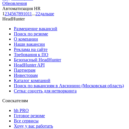
Обновления
Автоматизация HR
1
2
3
4
5
6
7
8
9
10
11
...
22
дальше
HeadHunter
Размещение вакансий
Поиск по резюме
О компании
Наши вакансии
Реклама на сайте
Требования к ПО
Безопасный HeadHunter
HeadHunter API
Партнерам
Инвесторам
Каталог компаний
Поиск по вакансиям в Авсюнино (Московская область)
Сетка: соцсеть для нетворкинга
Соискателям
hh PRO
Готовое резюме
Все сервисы
Хочу у вас работать