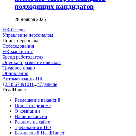
подходящих кандидатов
28 ноября 2025
HR-беседы
Управление персоналом
Поиск персонала
Собеседования
HR-маркетинг
Бренд работодателя
Оценка и развитие навыков
Трудовое право
Обновления
Автоматизация HR
1
2
3
4
5
6
7
8
9
10
11
...
47
дальше
HeadHunter
Размещение вакансий
Поиск по резюме
О компании
Наши вакансии
Реклама на сайте
Требования к ПО
Безопасный HeadHunter