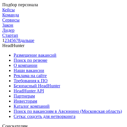
Подбор персонала
Кейсы
Команда
Сервисы
Закон
Лидер
Стартап
1
2
3
4
5
6
7
8
дальше
HeadHunter
Размещение вакансий
Поиск по резюме
О компании
Наши вакансии
Реклама на сайте
Требования к ПО
Безопасный HeadHunter
HeadHunter API
Партнерам
Инвесторам
Каталог компаний
Поиск по вакансиям в Авсюнино (Московская область)
Сетка: соцсеть для нетворкинга
Соискателям