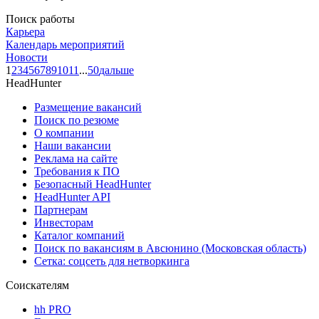
Поиск работы
Карьера
Календарь мероприятий
Новости
1
2
3
4
5
6
7
8
9
10
11
...
50
дальше
HeadHunter
Размещение вакансий
Поиск по резюме
О компании
Наши вакансии
Реклама на сайте
Требования к ПО
Безопасный HeadHunter
HeadHunter API
Партнерам
Инвесторам
Каталог компаний
Поиск по вакансиям в Авсюнино (Московская область)
Сетка: соцсеть для нетворкинга
Соискателям
hh PRO