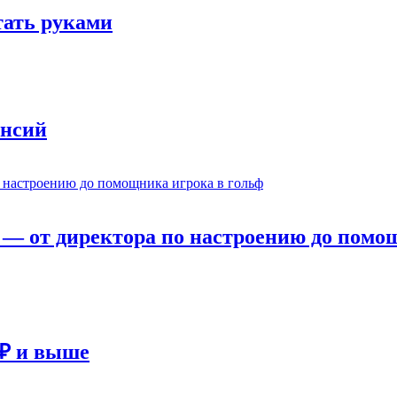
отать руками
ансий
— от директора по настроению до помощ
 ₽ и выше