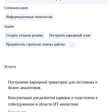
так и на стороне ИТ разработки
• Сделал ИТ-проекты в разных сферах: банковские услуги,
Специализации
FinTech-стартапы, информационная безопасность,
Информационные технологии
управление персоналом, обслуживание оборудования,
логистика и склад.
Задачи
• Спроектировал несколько систем с нуля (платежные
Создать сильное резюме
Построить карьерный план
системы, чат-боты, BI-системы) и дорабатывал большие
Проработать стратегию поиска работы
...
корпоративные системы (CRM, ERP)
С чем помогу:
• Составить план профессионального развития
Услуги
• Разработать понятное резюме
• Подготовиться к техническому собеседованию
Построение карьерной траектории для системных и
• Расширить ИТ-кругозор и прокачаться по темам:
бизнес-аналитиков
- управление требованиями
Консультация для развития карьеры и подготовки к
- интеграция сервисов
собеседованию в области ИТ-аналитики
- проектирование API
- проектирование БД