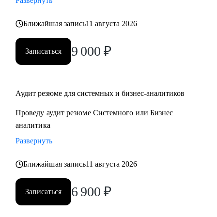
Развернуть
- декомпозиция системы на микросервисы
- архитектурные паттерны
Ближайшая запись
11 августа 2026
9 000
₽
Кому могу помочь:
Записаться
• Системным аналитикам
• Бизнес-аналитикам
• Техническим писателям
Аудит резюме для системных и бизнес-аналитиков
• Руководителям проектов в ИТ
Проведу аудит резюме Системного или Бизнес
аналитика
Развернуть
Ближайшая запись
11 августа 2026
6 900
₽
Записаться