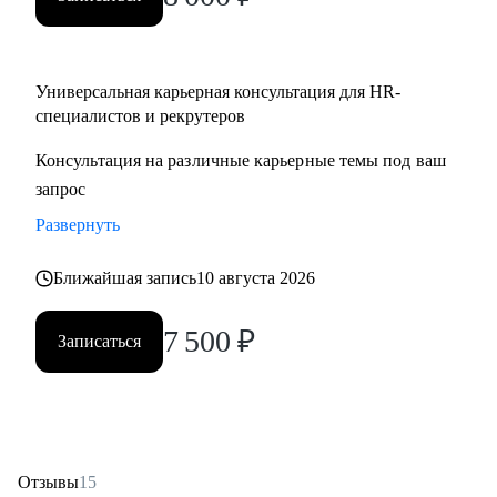
Partner;
• HR менеджерам, которые чувствуют «потолок» и хотят
выйти на новый уровень роли.
Универсальная карьерная консультация для HR-
специалистов и рекрутеров
Консультация на различные карьерные темы под ваш
запрос
Развернуть
Ближайшая запись
10 августа 2026
7 500
₽
Записаться
Отзывы
15