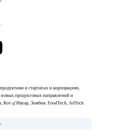
-
продуктами в стартапах и корпорациях.
уск новых продуктовых направлений и
н, Кот-д’Ивуар, Замбия. FoodTech, AdTech
тратуры МФТИ, Руководитель Школы
ь
 продуктовому менеджменту, спикер Бизнес-