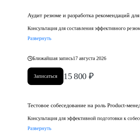
• Senior менеджерам, которые хотят вырасти до СРО: 
рабочим вопросам.
Аудит резюме и разработка рекомендаций для 
• Junior и middle project/product-менеджмента, которые
• Тем, кто хочет войти в IT и начать строить карьеру с
Консультация для составления эффективного резю
Развернуть
Ближайшая запись
17 августа 2026
15 800
₽
Записаться
Тестовое собеседование на роль Product-мене
Консультация для эффективной подготовки к собе
Развернуть