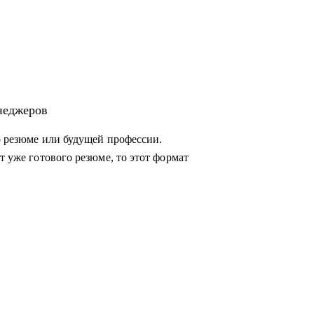
енеджеров
о резюме или будущей профессии.
ии для
т уже готового резюме, то этот формат
оманды, консультация "внешнего СРО",
ссов для достижения целей.
вать эффективные
жными командами, заказчиками и