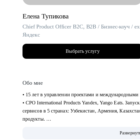
Елена Тупикова
Chief Product Officer B2C, B2B / Бизнес-коуч / ex
Яндекс
Выбрать услугу
Обо мне
• 15 лет в управлении проектами и международными 
• CPO International Products Yandex, Yango Eats. Зап
сервисов в 5 странах: Узбекистан, Армения, Казахста
продукты.
• Академический руководитель продуктовой магис
Развернут
Менеджеров Яндекса (2022-2024), автор программ по