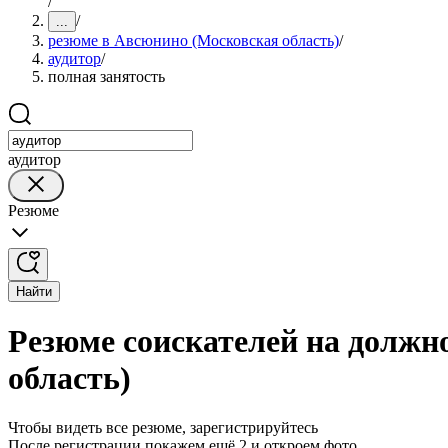
/
/
...
резюме в Авсюнино (Московская область)
/
аудитор
/
полная занятость
аудитор
Резюме
Найти
Резюме соискателей на должн
область)
Чтобы видеть все резюме, зарегистрируйтесь
После регистрации покажем ещё 2 и откроем фото