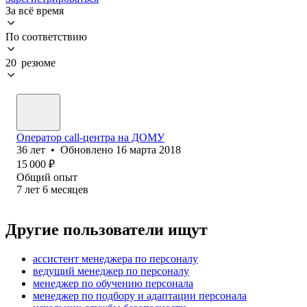
За всё время
По соответствию
20 резюме
Оператор call-центра на ДОМУ
36
лет
•
Обновлено
16 марта 2018
15 000
₽
Общий опыт
7
лет
6
месяцев
Другие пользователи ищут
ассистент менеджера по персоналу
ведущий менеджер по персоналу
менеджер по обучению персонала
менеджер по подбору и адаптации персонала