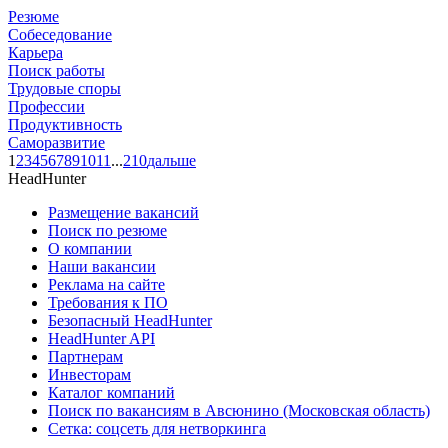
Резюме
Собеседование
Карьера
Поиск работы
Трудовые споры
Профессии
Продуктивность
Саморазвитие
1
2
3
4
5
6
7
8
9
10
11
...
210
дальше
HeadHunter
Размещение вакансий
Поиск по резюме
О компании
Наши вакансии
Реклама на сайте
Требования к ПО
Безопасный HeadHunter
HeadHunter API
Партнерам
Инвесторам
Каталог компаний
Поиск по вакансиям в Авсюнино (Московская область)
Сетка: соцсеть для нетворкинга