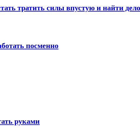
стать тратить силы впустую и найти дел
работать посменно
отать руками