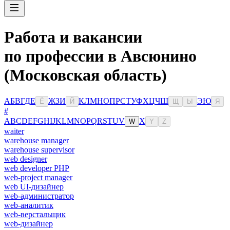
Работа и вакансии
по профессии в Авсюнино
(Московская область)
А
Б
В
Г
Д
Е
Ж
З
И
К
Л
М
Н
О
П
Р
С
Т
У
Ф
Х
Ц
Ч
Ш
Э
Ю
Ё
Й
Щ
Ы
Я
#
A
B
C
D
E
F
G
H
I
J
K
L
M
N
O
P
Q
R
S
T
U
V
X
W
Y
Z
waiter
warehouse manager
warehouse supervisor
web designer
web developer PHP
web-project manager
web UI-дизайнер
web-администратор
web-аналитик
web-верстальщик
web-дизайнер