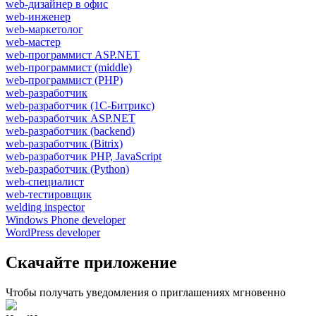
web-дизайнер в офис
web-инженер
web-маркетолог
web-мастер
web-программист ASP.NET
web-программист (middle)
web-программист (PHP)
web-разработчик
web-разработчик (1С-Битрикс)
web-разработчик ASP.NET
web-разработчик (backend)
web-разработчик (Bitrix)
web-разработчик PHP, JavaScript
web-разработчик (Python)
web-специалист
web-тестировщик
welding inspector
Windows Phone developer
WordPress developer
Скачайте приложение
Чтобы получать уведомления о приглашениях мгновенно