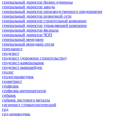
генеральный директор бизнес-единицы
генеральный директор завода
генеральный директор производственного предприятия
генеральный директор розничной сети
генеральный директор строительной компании
генеральный директор управляющей компании
генеральный директор филиала
генеральный директор ЧОП
генеральный менеджер
генеральный менеджер отеля
генпланист
геодезист
геодезист (дорожное строительство)
геодезист-камеральщик
геодезист-маркшейдер
геолог
геологоразведчик
геометрист
геофизик
геофизик-интерпретатор
гибщик
гибщик листового металла
гигиенист стоматологический
гид
гид-переводчик