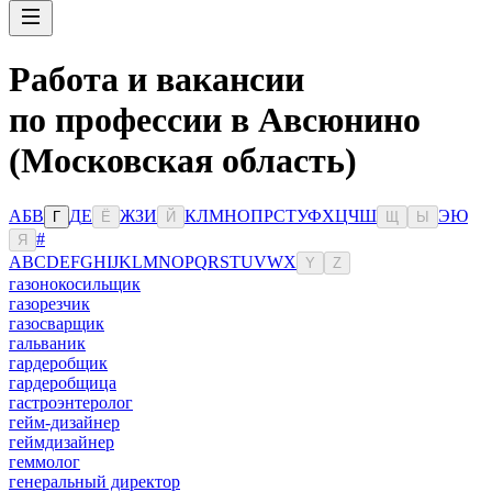
Работа и вакансии
по профессии в Авсюнино
(Московская область)
А
Б
В
Д
Е
Ж
З
И
К
Л
М
Н
О
П
Р
С
Т
У
Ф
Х
Ц
Ч
Ш
Э
Ю
Г
Ё
Й
Щ
Ы
#
Я
A
B
C
D
E
F
G
H
I
J
K
L
M
N
O
P
Q
R
S
T
U
V
W
X
Y
Z
газонокосильщик
газорезчик
газосварщик
гальваник
гардеробщик
гардеробщица
гастроэнтеролог
гейм-дизайнер
геймдизайнер
геммолог
генеральный директор