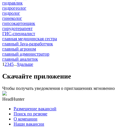
гидравлик
гидрогеолог
гидролог
гинеколог
гипсокартонщик
гирудотерапевт
ГИС-специалист
главная медицинская сестра
главный Java-разработчик
главный агроном
главный администратор
главный аналитик
1
2
3
4
5
...
9
дальше
Скачайте приложение
Чтобы получать уведомления о приглашениях мгновенно
HeadHunter
Размещение вакансий
Поиск по резюме
О компании
Наши вакансии