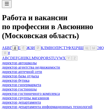
Работа и вакансии
по профессии в Авсюнино
(Московская область)
А
Б
В
Г
Е
Ж
З
И
К
Л
М
Н
О
П
Р
С
Т
У
Ф
Х
Ц
Ч
Ш
Э
Ю
Д
Ё
Й
Щ
Ы
#
Я
A
B
C
D
E
F
G
H
I
J
K
L
M
N
O
P
Q
R
S
T
U
V
W
X
Y
Z
директор автошколы
директор агентства недвижимости
директор аптечной сети
директор базы отдыха
директор бутика
директор гипермаркета
директор гостиницы
директор гостиничного комплекса
директор группы магазинов
директор департамента
директор департамента информационных технологий