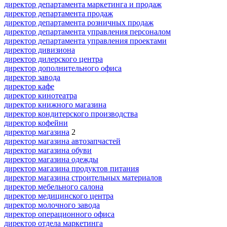
директор департамента маркетинга и продаж
директор департамента продаж
директор департамента розничных продаж
директор департамента управления персоналом
директор департамента управления проектами
директор дивизиона
директор дилерского центра
директор дополнительного офиса
директор завода
директор кафе
директор кинотеатра
директор книжного магазина
директор кондитерского производства
директор кофейни
директор магазина
2
директор магазина автозапчастей
директор магазина обуви
директор магазина одежды
директор магазина продуктов питания
директор магазина строительных материалов
директор мебельного салона
директор медицинского центра
директор молочного завода
директор операционного офиса
директор отдела маркетинга