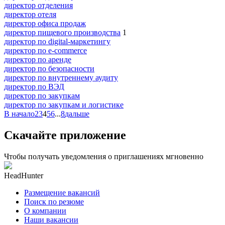
директор отделения
директор отеля
директор офиса продаж
директор пищевого производства
1
директор по digital-маркетингу
директор по e-commerce
директор по аренде
директор по безопасности
директор по внутреннему аудиту
директор по ВЭД
директор по закупкам
директор по закупкам и логистике
В начало
2
3
4
5
6
...
8
дальше
Скачайте приложение
Чтобы получать уведомления о приглашениях мгновенно
HeadHunter
Размещение вакансий
Поиск по резюме
О компании
Наши вакансии