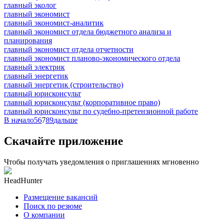
главный эколог
главный экономист
главный экономист-аналитик
главный экономист отдела бюджетного анализа и
планирования
главный экономист отдела отчетности
главный экономист планово-экономического отдела
главный электрик
главный энергетик
главный энергетик (строительство)
главный юрисконсульт
главный юрисконсульт (корпоративное право)
главный юрисконсульт по судебно-претензионной работе
В начало
5
6
7
8
9
дальше
Скачайте приложение
Чтобы получать уведомления о приглашениях мгновенно
HeadHunter
Размещение вакансий
Поиск по резюме
О компании