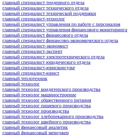
главный специалист тендерного отдела
главный специалист технического отдела
главный специалист технической поддержки
главный специалист-технолог
главный специалист управления по работе с персоналом
главный специалист управления финансового мониторинга
главный специалист финансового отдела
главный специалист финансово-экономического отдела
главный специалист-экономист
главный специалист-эксперт
главный специалист электротехнического отдела
главный специалист юридического отдела
главный специалист-юрисконсульт
главный специалист-юрист
главный теплотехник
главный технолог
главный технолог кондитерского производства
главный технолог машиностроение
главный технолог общественного питания
главный технолог пищевого производства
главный технолог производства
главный технолог хлебопекарного производства
главный технолог швейного производства
главный финансовый аналитик
главный финансовый менеджер