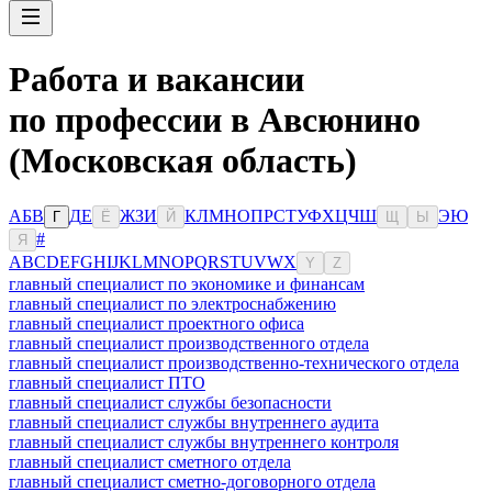
Работа и вакансии
по профессии в Авсюнино
(Московская область)
А
Б
В
Д
Е
Ж
З
И
К
Л
М
Н
О
П
Р
С
Т
У
Ф
Х
Ц
Ч
Ш
Э
Ю
Г
Ё
Й
Щ
Ы
#
Я
A
B
C
D
E
F
G
H
I
J
K
L
M
N
O
P
Q
R
S
T
U
V
W
X
Y
Z
главный специалист по экономике и финансам
главный специалист по электроснабжению
главный специалист проектного офиса
главный специалист производственного отдела
главный специалист производственно-технического отдела
главный специалист ПТО
главный специалист службы безопасности
главный специалист службы внутреннего аудита
главный специалист службы внутреннего контроля
главный специалист сметного отдела
главный специалист сметно-договорного отдела