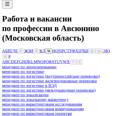
Работа и вакансии
по профессии в Авсюнино
(Московская область)
А
Б
В
Г
Д
Е
Ж
З
И
К
Л
Н
О
П
Р
С
Т
У
Ф
Х
Ц
Ч
Ш
Э
Ю
Ё
Й
М
Щ
Ы
#
Я
A
B
C
D
E
F
G
H
I
J
K
L
M
N
O
P
Q
R
S
T
U
V
W
X
Y
Z
менеджер по лицензированию
менеджер по логистике
менеджер по логистике (внутрироссийские перевозки)
менеджер по логистике железнодорожные перевозки
менеджер по логистике и ВЭД
менеджер по логистике (международные перевозки)
менеджер по локализации
менеджер по локальному маркетингу
менеджер по маркетинговым исследованиям
менеджер по маркетинговым коммуникациям
менеджер по маркетинговым проектам