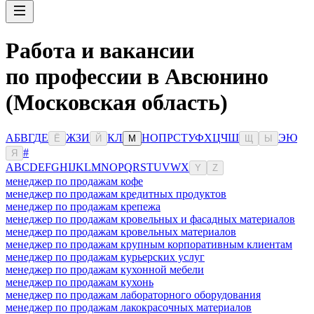
Работа и вакансии
по профессии в Авсюнино
(Московская область)
А
Б
В
Г
Д
Е
Ж
З
И
К
Л
Н
О
П
Р
С
Т
У
Ф
Х
Ц
Ч
Ш
Э
Ю
Ё
Й
М
Щ
Ы
#
Я
A
B
C
D
E
F
G
H
I
J
K
L
M
N
O
P
Q
R
S
T
U
V
W
X
Y
Z
менеджер по продажам кофе
менеджер по продажам кредитных продуктов
менеджер по продажам крепежа
менеджер по продажам кровельных и фасадных материалов
менеджер по продажам кровельных материалов
менеджер по продажам крупным корпоративным клиентам
менеджер по продажам курьерских услуг
менеджер по продажам кухонной мебели
менеджер по продажам кухонь
менеджер по продажам лабораторного оборудования
менеджер по продажам лакокрасочных материалов