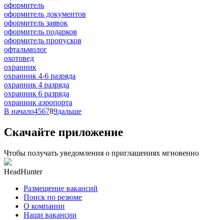
оформитель
оформитель документов
оформитель заявок
оформитель подарков
оформитель пропусков
офтальмолог
охотовед
охранник
охранник 4-6 разряда
охранник 4 разряда
охранник 6 разряда
охранник аэропорта
В начало
4
5
6
7
8
9
дальше
Скачайте приложение
Чтобы получать уведомления о приглашениях мгновенно
HeadHunter
Размещение вакансий
Поиск по резюме
О компании
Наши вакансии