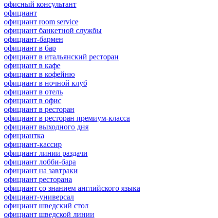
офисный консультант
официант
официант room service
официант банкетной службы
официант-бармен
официант в бар
официант в итальянский ресторан
официант в кафе
официант в кофейню
официант в ночной клуб
официант в отель
официант в офис
официант в ресторан
официант в ресторан премиум-класса
официант выходного дня
официантка
официант-кассир
официант линии раздачи
официант лобби-бара
официант на завтраки
официант ресторана
официант со знанием английского языка
официант-универсал
официант шведский стол
официант шведской линии