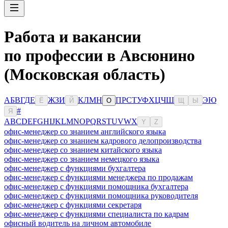
Работа и вакансии
по профессии в Авсюнино
(Московская область)
А
Б
В
Г
Д
Е
Ж
З
И
К
Л
М
Н
П
Р
С
Т
У
Ф
Х
Ц
Ч
Ш
Э
Ю
Ё
Й
О
Щ
Ы
#
Я
A
B
C
D
E
F
G
H
I
J
K
L
M
N
O
P
Q
R
S
T
U
V
W
X
Y
Z
офис-менеджер со знанием английского языка
офис-менеджер со знанием кадрового делопроизводства
офис-менеджер со знанием китайского языка
офис-менеджер со знанием немецкого языка
офис-менеджер с функциями бухгалтера
офис-менеджер с функциями менеджера по продажам
офис-менеджер с функциями помощника бухгалтера
офис-менеджер с функциями помощника руководителя
офис-менеджер с функциями секретаря
офис-менеджер с функциями специалиста по кадрам
офисный водитель на личном автомобиле