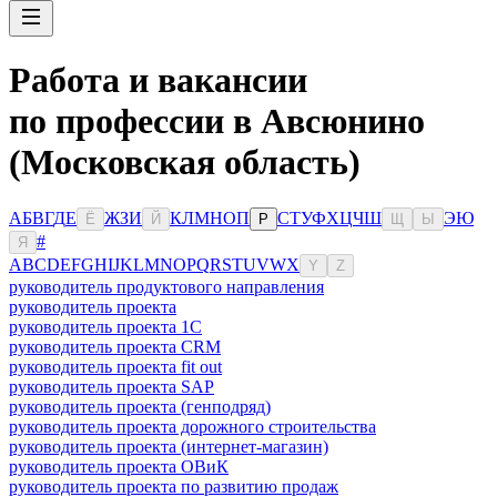
Работа и вакансии
по профессии в Авсюнино
(Московская область)
А
Б
В
Г
Д
Е
Ж
З
И
К
Л
М
Н
О
П
С
Т
У
Ф
Х
Ц
Ч
Ш
Э
Ю
Ё
Й
Р
Щ
Ы
#
Я
A
B
C
D
E
F
G
H
I
J
K
L
M
N
O
P
Q
R
S
T
U
V
W
X
Y
Z
руководитель продуктового направления
руководитель проекта
руководитель проекта 1C
руководитель проекта CRM
руководитель проекта fit out
руководитель проекта SAP
руководитель проекта (генподряд)
руководитель проекта дорожного строительства
руководитель проекта (интернет-магазин)
руководитель проекта ОВиК
руководитель проекта по развитию продаж