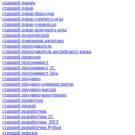
старший пекарь
старший повар
старший повар-бригадир
старший повар горячего цеха
старший повар-универсал
старший повар холодного цеха
старший полицейский
старший помощник капитана
старший преподаватель
старший преподаватель английского языка
старший провизор
старший программист
старший программист 1С
старший программист Java
старший продавец
старший продавец-администратор
старший продавец-кассир
старший продавец-консультант
старший промоутер
старший прораб
старший разработчик
старший разработчик 1С
старший разработчик .NET
старший разработчик Python
старший ревизор