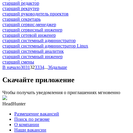
старший редактор
старший рекрутер
старший руководитель проектов
старший секретарь
старший сервис-менеджер
старший сервисный инженер
старший сетевой инженер
старший системный администратор
старший системный администратор Linux
старший системный аналитик
старший системный инженер
старший смены
В начало
30
31
32
33
34
...
36
дальше
Скачайте приложение
Чтобы получать уведомления о приглашениях мгновенно
HeadHunter
Размещение вакансий
Поиск по резюме
О компании
Наши вакансии