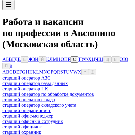
Работа и вакансии
по профессии в Авсюнино
(Московская область)
А
Б
В
Г
Д
Е
Ж
З
И
К
Л
М
Н
О
П
Р
Т
У
Ф
Х
Ц
Ч
Ш
Э
Ю
Ё
Й
С
Щ
Ы
#
Я
A
B
C
D
E
F
G
H
I
J
K
L
M
N
O
P
Q
R
S
T
U
V
W
X
Y
Z
старший оператор АЗС
старший оператор базы данных
старший оператор ПК
старший оператор по обработке документов
старший оператор склада
старший оператор складского учета
старший операционист
старший офис-менеджер
старший офисный сотрудник
старший официант
старший охранник