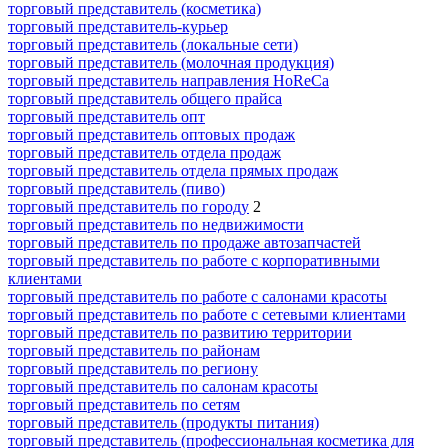
торговый представитель (косметика)
торговый представитель-курьер
торговый представитель (локальные сети)
торговый представитель (молочная продукция)
торговый представитель направления HoReCa
торговый представитель общего прайса
торговый представитель опт
торговый представитель оптовых продаж
торговый представитель отдела продаж
торговый представитель отдела прямых продаж
торговый представитель (пиво)
торговый представитель по городу
2
торговый представитель по недвижимости
торговый представитель по продаже автозапчастей
торговый представитель по работе с корпоративными
клиентами
торговый представитель по работе с салонами красоты
торговый представитель по работе с сетевыми клиентами
торговый представитель по развитию территории
торговый представитель по районам
торговый представитель по региону
торговый представитель по салонам красоты
торговый представитель по сетям
торговый представитель (продукты питания)
торговый представитель (профессиональная косметика для