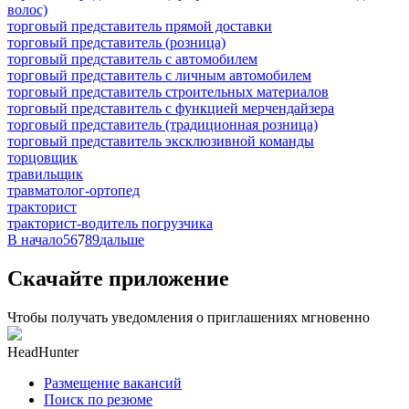
волос)
торговый представитель прямой доставки
торговый представитель (розница)
торговый представитель с автомобилем
торговый представитель с личным автомобилем
торговый представитель строительных материалов
торговый представитель с функцией мерчендайзера
торговый представитель (традиционная розница)
торговый представитель эксклюзивной команды
торцовщик
травильщик
травматолог-ортопед
тракторист
тракторист-водитель погрузчика
В начало
5
6
7
8
9
дальше
Скачайте приложение
Чтобы получать уведомления о приглашениях мгновенно
HeadHunter
Размещение вакансий
Поиск по резюме