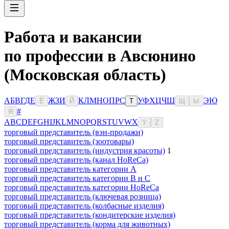
Работа и вакансии
по профессии в Авсюнино
(Московская область)
А
Б
В
Г
Д
Е
Ж
З
И
К
Л
М
Н
О
П
Р
С
У
Ф
Х
Ц
Ч
Ш
Э
Ю
Ё
Й
Т
Щ
Ы
#
Я
A
B
C
D
E
F
G
H
I
J
K
L
M
N
O
P
Q
R
S
T
U
V
W
X
Y
Z
торговый представитель (вэн-продажи)
торговый представитель (зоотовары)
торговый представитель (индустрия красоты)
1
торговый представитель (канал HoReCa)
торговый представитель категории A
торговый представитель категории B и C
торговый представитель категории HoReCa
торговый представитель (ключевая розница)
торговый представитель (колбасные изделия)
торговый представитель (кондитерские изделия)
торговый представитель (корма для животных)