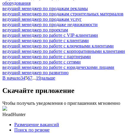
оборудования
ведущий менеджер по продажам рекламы
ведущий менеджер по продажам строительных материалов
ведущий менеджер по продажам услуг
ведущий менеджер по продаже недвижимости
ведущий менеджер по проектам
ведущий менеджер по работе с VIP-клиентами
ведущий менеджер по работе с клиентами
ведущий менеджер по работе с ключевыми клиентами
ведущий менеджер по работе с корпоративными клиентами
ведущий менеджер по работе с партнерами
ведущий менеджер по работе с сетями
ведущий менеджер по работе с юридическими лицами
ведущий менеджер по развитию
В начало
3
4
5
6
7
...
19
дальше
Скачайте приложение
Чтобы получать уведомления о приглашениях мгновенно
HeadHunter
Размещение вакансий
Поиск по резюме