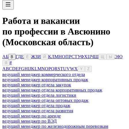
Работа и вакансии
по профессии в Авсюнино
(Московская область)
А
Б
Г
Д
Е
Ж
З
И
К
Л
М
Н
О
П
Р
С
Т
У
Ф
Х
Ц
Ч
Ш
Э
Ю
В
Ё
Й
Щ
Ы
#
Я
A
B
C
D
E
F
G
H
I
J
K
L
M
N
O
P
Q
R
S
T
U
V
W
X
Y
Z
ведущий менеджер коммерческого отдела
ведущий менеджер корпоративных продаж
ведущий менеджер отдела закупок
ведущий менеджер отдела корпоративных продаж
ведущий менеджер отдела логистики
ведущий менеджер отдела оптовых продаж
ведущий менеджер отдела продаж
ведущий менеджер отдела развития
ведущий менеджер по аренде
ведущий менеджер по ВЭД
ведущий менеджер по железнодорожным перевозкам