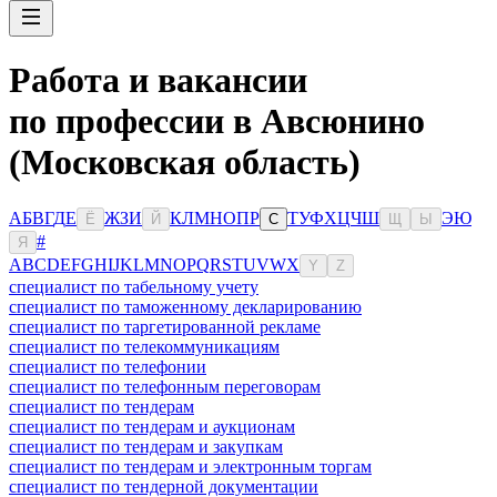
Работа и вакансии
по профессии в Авсюнино
(Московская область)
А
Б
В
Г
Д
Е
Ж
З
И
К
Л
М
Н
О
П
Р
Т
У
Ф
Х
Ц
Ч
Ш
Э
Ю
Ё
Й
С
Щ
Ы
#
Я
A
B
C
D
E
F
G
H
I
J
K
L
M
N
O
P
Q
R
S
T
U
V
W
X
Y
Z
специалист по табельному учету
специалист по таможенному декларированию
специалист по таргетированной рекламе
специалист по телекоммуникациям
специалист по телефонии
специалист по телефонным переговорам
специалист по тендерам
специалист по тендерам и аукционам
специалист по тендерам и закупкам
специалист по тендерам и электронным торгам
специалист по тендерной документации