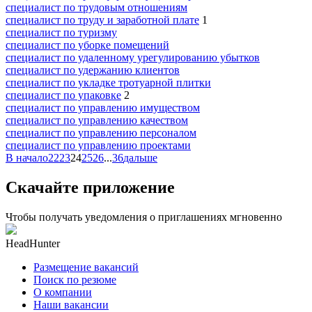
специалист по трудовым отношениям
специалист по труду и заработной плате
1
специалист по туризму
специалист по уборке помещений
специалист по удаленному урегулированию убытков
специалист по удержанию клиентов
специалист по укладке тротуарной плитки
специалист по упаковке
2
специалист по управлению имуществом
специалист по управлению качеством
специалист по управлению персоналом
специалист по управлению проектами
В начало
22
23
24
25
26
...
36
дальше
Скачайте приложение
Чтобы получать уведомления о приглашениях мгновенно
HeadHunter
Размещение вакансий
Поиск по резюме
О компании
Наши вакансии