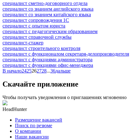
специалист сметно-договорного отдела
специалист со знанием английского языка
специалист со знанием китайского языка
специалист сопровождения 1С
специалист с опытом юриста
специалист с педагогическим образованием
специалист справочной службы
специалист-стажер
специалист строительного контроля
специалист с функционалом секретаря-делопроизводителя
специалист с функциями администратора
специалист с функциями офис-менеджера
В начало
24
25
26
27
28
...
36
дальше
Скачайте приложение
Чтобы получать уведомления о приглашениях мгновенно
HeadHunter
Размещение вакансий
Поиск по резюме
О компании
Наши вакансии