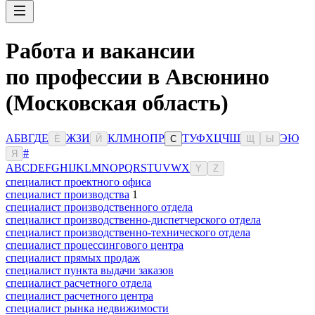
Работа и вакансии
по профессии в Авсюнино
(Московская область)
А
Б
В
Г
Д
Е
Ж
З
И
К
Л
М
Н
О
П
Р
Т
У
Ф
Х
Ц
Ч
Ш
Э
Ю
Ё
Й
С
Щ
Ы
#
Я
A
B
C
D
E
F
G
H
I
J
K
L
M
N
O
P
Q
R
S
T
U
V
W
X
Y
Z
специалист проектного офиса
специалист производства
1
специалист производственного отдела
специалист производственно-диспетчерского отдела
специалист производственно-технического отдела
специалист процессингового центра
специалист прямых продаж
специалист пункта выдачи заказов
специалист расчетного отдела
специалист расчетного центра
специалист рынка недвижимости